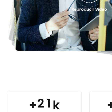
Reproducir Video
2
1
+
k