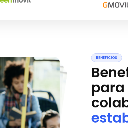
B
E
N
E
F
I
C
I
O
S
B
e
n
e
p
a
r
a
c
o
l
a
e
s
t
a