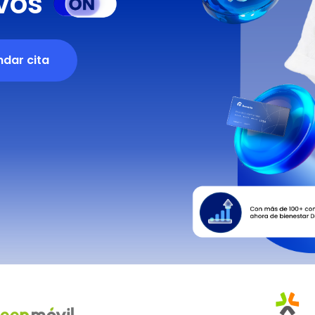
ivos
dar cita