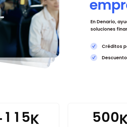
e
m
p
r
En Denario, ayu
soluciones fina
Créditos po
Descuentos
1
1
5
5
0
0
+
K