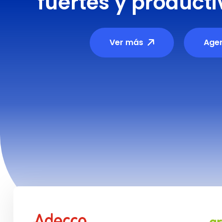
fuertes y product
Ver más
Agen