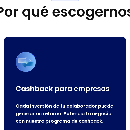
P
o
r
q
u
é
e
s
c
o
g
e
r
n
o
Cashback para empresas
Cada inversión de tu colaborador puede
generar un retorno. Potencia tu negocio
con nuestro programa de cashback.