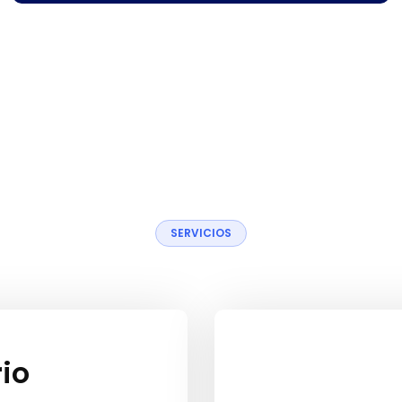
S
E
R
V
I
C
I
O
S
io