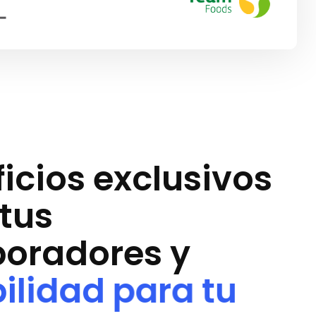
f
i
c
i
o
s
e
x
c
l
u
s
i
v
o
s
t
u
s
b
o
r
a
d
o
r
e
s
y
b
i
l
i
d
a
d
p
a
r
a
t
u