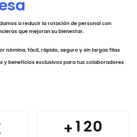
e
s
a
damos a reducir la rotación de personal con
ncieras
que mejoran su bienestar.
r nómina, fácil, rápido, seguro y sin largas filas
 y beneficios exclusivos para tus colaboradores
1
2
0
K
+