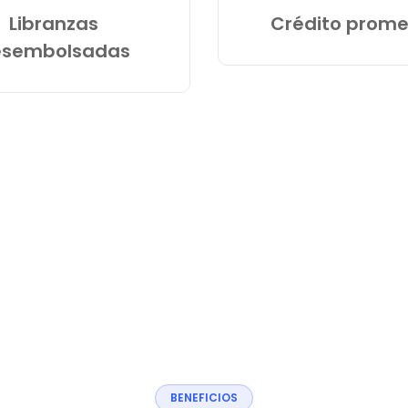
Libranzas
Crédito prome
esembolsadas
B
E
N
E
F
I
C
I
O
S